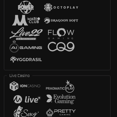
Live Casino