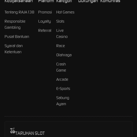
Kebijaksanaan
Platform
Kategori
Dukungan
Komunitas
Tentang RAJA138
Promosi
Hot Games
Responsible
Loyalty
Slots
Gambling
Referral
Live
Pusat Bantuan
Casino
Syarat dan
Race
Ketentuan
Olahraga
Crash
Game
Arcade
E-Sports
Sabung
Ayam
TARUHAN SLOT