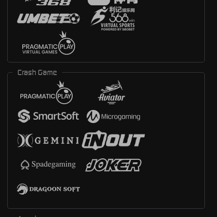
Crash Game