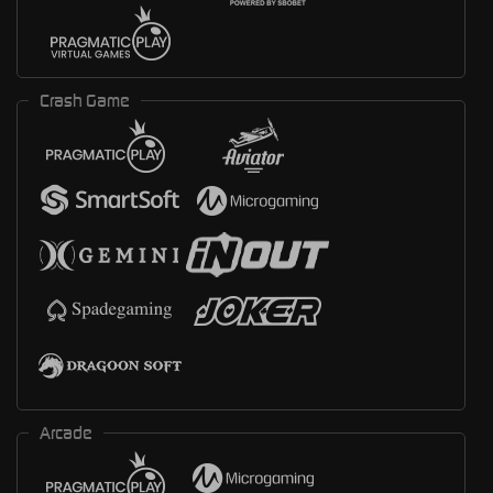
Crash Game
Arcade