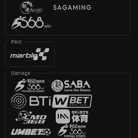
Race
Olahraga