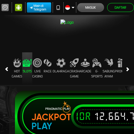
Main di
MASUK
DAFTAR
Telegram
HOT
SLOTS
LIVE
RACE
OLAHRAGA
CRASH
ARCADE
E-
SABUNG
PROMOSI
GAMES
CASINO
GAME
SPORTS
AYAM
IDR
12,664,
JACKPOT
PLAY