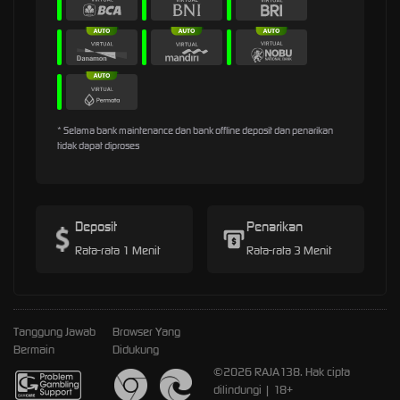
* Selama bank maintenance dan bank offline deposit dan penarikan
tidak dapat diproses
Deposit
Penarikan
Rata-rata 1 Menit
Rata-rata 3 Menit
Tanggung Jawab
Browser Yang
Bermain
Didukung
©2026 RAJA138. Hak cipta
dilindungi | 18+