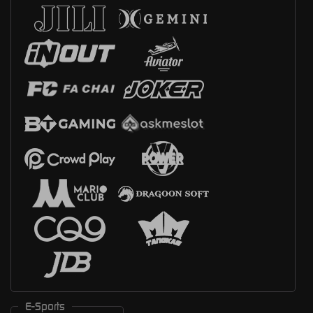
E-Sports