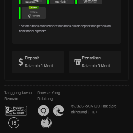
* Selama bank maintenance dan bank offline deposit dan penarikan
tidak dapat diproses
Deposit
Penarikan
Rata-rata 1 Menit
Rata-rata 3 Menit
Tanggung Jawab
Browser Yang
Bermain
Didukung
©2026 RAJA138. Hak cipta
dilindungi | 18+