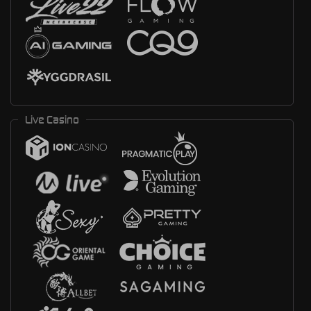
Live Casino