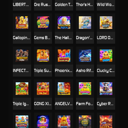
LIBERTY HEROINER
Ore Rush: Cart Collector
Golden Train Ⅲ: Black Ore
Thor's Hammer
Wild Wolf Xtreme
Galloping Horse Fortune
Gems Bonanza
The Halloween Rascal
Dragon's Blaze Link
LORD OF THE GODS
INFECTED ZONE
Triple Supreme Xtreme Treasure
Phoenix Blaze Link
Astro Rift Bonanza
Clucky Cash
Triple Ignite
GONG XI FA CAI
ANGELVSDEVIL SEA DUEL
Farm Fortune Wheel
Cyber Rabbit