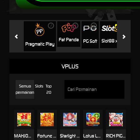
i
i
i
i
i
Facha
Fat Panda
Slot88 x PP
PG Soft
Pragmatic Play
VPLUS
Semua
Slots
Top
permainan
20
MAHJONG WINS
Fortune Mahjong
Starlight Princess 2000
Lotus Lanterns: Dragon's Fortune
RICH PIGGIES