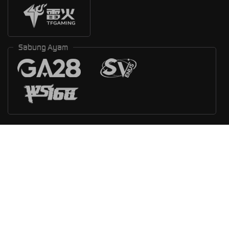
Sabung Ayam