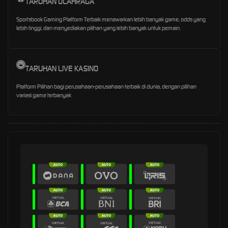
TARUHAN OLAHRAGA
Sportsbook Gaming Platform Terbaik menawarkan lebih banyak game, odds yang
lebih tinggi, dan menyediakan pilihan yang lebih banyak untuk pemain.
TARUHAN LIVE KASINO
Platform Pilihan bagi perusahaan-perusahaan terbaik di dunia, dengan pilihan
variasi game terbanyak