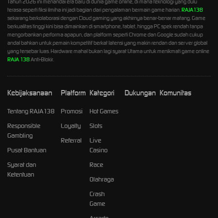
Tahun 2026 ini menandai era baru di dunia game online, di mana teknologi yang dulu
terasa seperti fiksi ilmiha ini jadi bagian dari pengalaman bermain game harian.
RAJA138
sekarang berkolaborasi dengan Cloud gaming yang akhirnya benar-benar matang. Game
berkualitas tinggi kini bisa dimainkan di smartphone, tablet, hingga PC spek rendah tanpa
mengorbankan performa apapun, dan platform seperti Chrome dan Google sudah cukup
andal bahkan untuk pemain kompetitif berkat latensi yang makin rendan dan server global
yang tersebar luas. Hardware mahal bukan lagi syarat Utama untuk menikmati game online
RAJA 138
Anti-Blokir.
Kebijaksanaan
Platform
Kategori
Dukungan
Komunitas
Tentang RAJA138
Promosi
Hot Games
Responsible
Loyalty
Slots
Gambling
Referral
Live
Pusat Bantuan
Casino
Syarat dan
Race
Ketentuan
Olahraga
Crash
Game