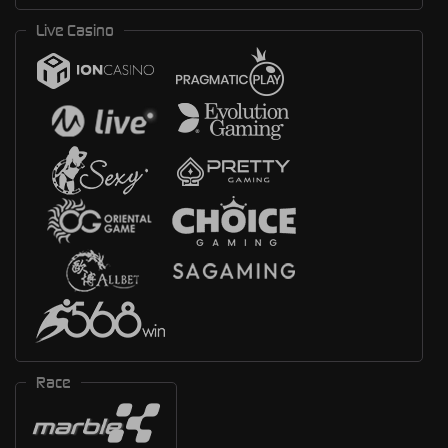
Live Casino
Race