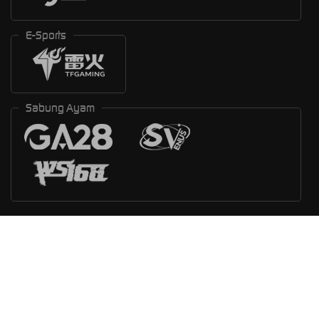
E-Sports
Sabung Ayam