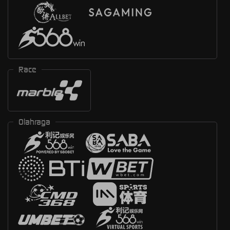
Race
Olahraga