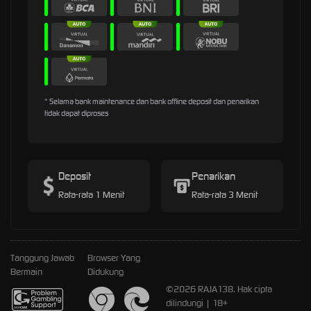
* Selama bank maintenance dan bank offline deposit dan penarikan
tidak dapat diproses
Deposit
Penarikan
Rata-rata 1 Menit
Rata-rata 3 Menit
Tanggung Jawab
Browser Yang
Bermain
Didukung
©2026 RAJA138. Hak cipta
dilindungi | 18+