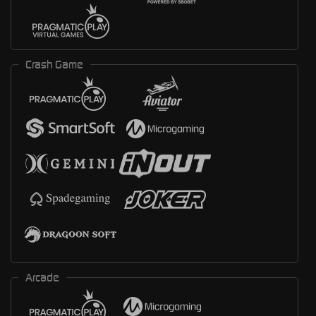
Crash Game
Arcade