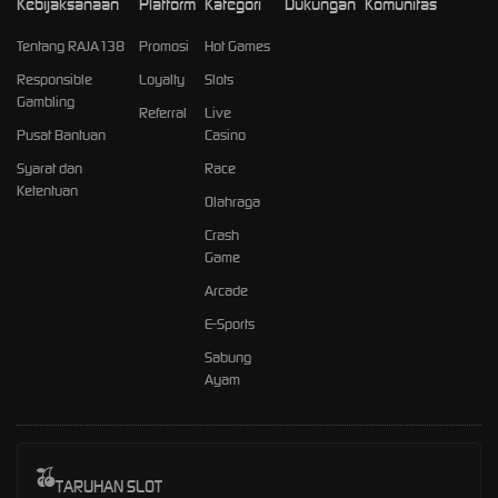
Kebijaksanaan
Platform
Kategori
Dukungan
Komunitas
Tentang RAJA138
Promosi
Hot Games
Responsible
Loyalty
Slots
Gambling
Referral
Live
Pusat Bantuan
Casino
Syarat dan
Race
Ketentuan
Olahraga
Crash
Game
Arcade
E-Sports
Sabung
Ayam
TARUHAN SLOT