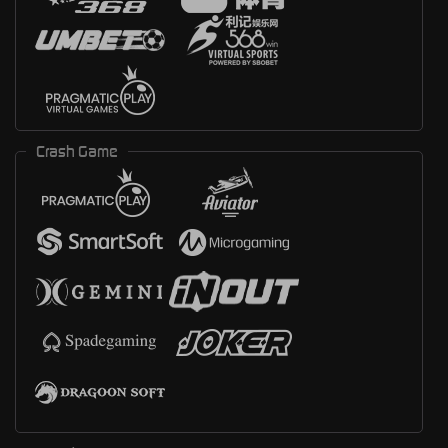
Crash Game