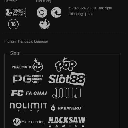
Bermain
Didukung
©2026 RAJA138. Hak cipta
dilindungi | 18+
Platform Penyedia Layanan
Slots