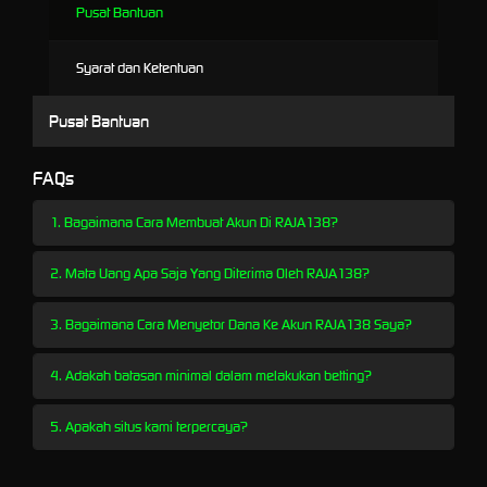
Pusat Bantuan
Syarat dan Ketentuan
Pusat Bantuan
FAQs
1. Bagaimana Cara Membuat Akun Di RAJA138?
2. Mata Uang Apa Saja Yang Diterima Oleh RAJA138?
3. Bagaimana Cara Menyetor Dana Ke Akun RAJA138 Saya?
4. Adakah batasan minimal dalam melakukan betting?
5. Apakah situs kami terpercaya?