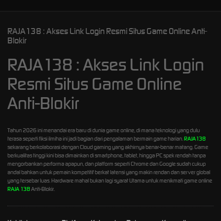
RAJA138 : Akses Link Login Resmi Situs Game Online Anti-
Blokir
RAJA138 : Akses Link Login
Resmi Situs Game Online
Anti-Blokir
Tahun 2026 ini menandai era baru di dunia game online, di mana teknologi yang dulu
terasa seperti fiksi ilmiha ini jadi bagian dari pengalaman bermain game harian.
RAJA138
sekarang berkolaborasi dengan Cloud gaming yang akhirnya benar-benar matang. Game
berkualitas tinggi kini bisa dimainkan di smartphone, tablet, hingga PC spek rendah tanpa
mengorbankan performa apapun, dan platform seperti Chrome dan Google sudah cukup
andal bahkan untuk pemain kompetitif berkat latensi yang makin rendan dan server global
yang tersebar luas. Hardware mahal bukan lagi syarat Utama untuk menikmati game online
RAJA 138
Anti-Blokir.