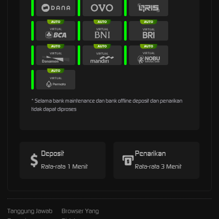
* Selama bank maintenance dan bank offline deposit dan penarikan
tidak dapat diproses
Deposit
Penarikan
Rata-rata 1 Menit
Rata-rata 3 Menit
Tanggung Jawab
Browser Yang