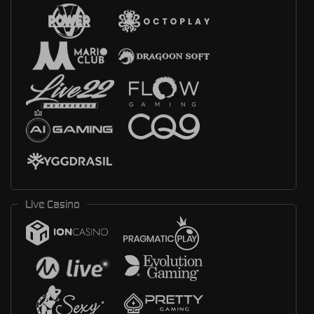
Live Casino