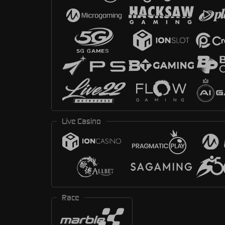
Live Casino
Race