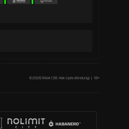
©2026 RAJA138. Hak cipta dilindungi | 18+