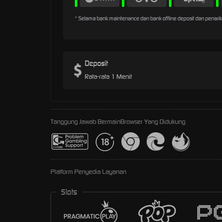
* Selama bank maintenance dan bank offline deposit dan penarik
Deposit
Rata-rata 1 Menit
Tanggung Jawab Bermain
Browser Yang Didukung
Platform Penyedia Layanan
Slots