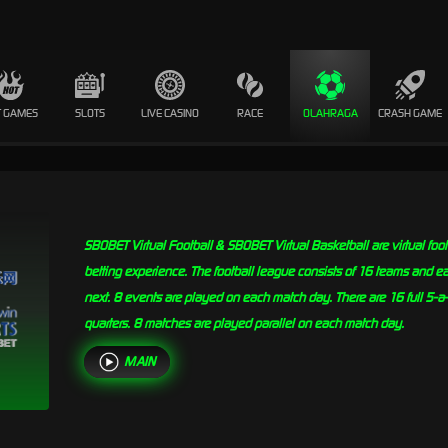
T GAMES
SLOTS
LIVE CASINO
RACE
OLAHRAGA
CRASH GAME
SBOBET Virtual Football & SBOBET Virtual Basketball are virtual foo
betting experience. The football league consists of 16 teams and e
next. 8 events are played on each match day. There are 16 full 5-a-
quarters. 8 matches are played parallel on each match day.
MAIN