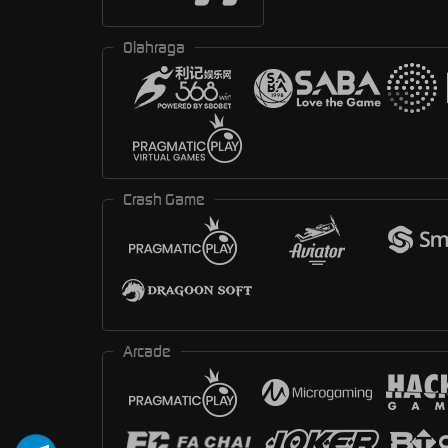
Olahraga
Crash Game
Arcade