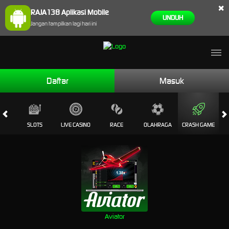
×
RAJA138 Aplikasi Mobile
UNDUH
Jangan tampilkan lagi hari ini
Daftar
Masuk
MES
SLOTS
LIVE CASINO
RACE
OLAHRAGA
CRASH GAME
Aviator