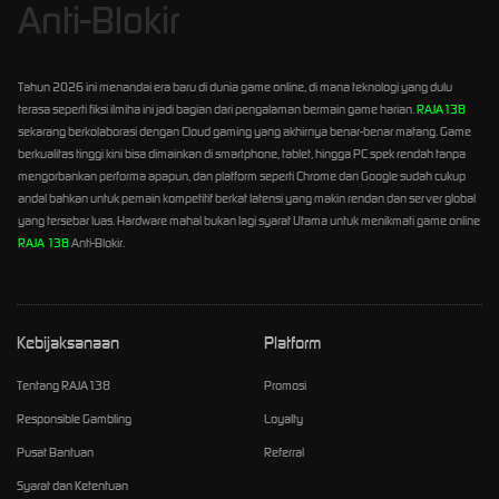
Anti-Blokir
Tahun 2026 ini menandai era baru di dunia game online, di mana teknologi yang dulu
terasa seperti fiksi ilmiha ini jadi bagian dari pengalaman bermain game harian.
RAJA138
sekarang berkolaborasi dengan Cloud gaming yang akhirnya benar-benar matang. Game
berkualitas tinggi kini bisa dimainkan di smartphone, tablet, hingga PC spek rendah tanpa
mengorbankan performa apapun, dan platform seperti Chrome dan Google sudah cukup
andal bahkan untuk pemain kompetitif berkat latensi yang makin rendan dan server global
yang tersebar luas. Hardware mahal bukan lagi syarat Utama untuk menikmati game online
RAJA 138
Anti-Blokir.
Kebijaksanaan
Platform
Tentang RAJA138
Promosi
Responsible Gambling
Loyalty
Pusat Bantuan
Referral
Syarat dan Ketentuan