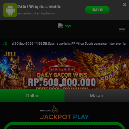
×
RAJA138 Aplikasi Mobile
UNDUH
Jangan tampilkan lagi hari ini
59 sampai 30-Sep-2026 14.59.59. Selama waktu ini, PP Virtual Sports permainan tidak akan ter
Daftar
Masuk
JACKPOT
PLAY