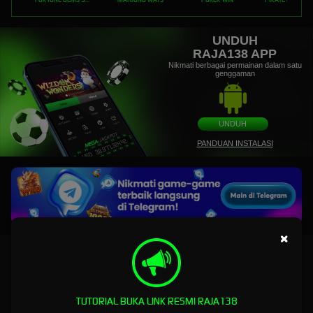
UNDUH
RAJA138 APP
Nikmati berbagai permainan dalam satu
genggaman
UNDUH
PANDUAN INSTALASI
×
RAJA138 : Akses Link Login Resmi Situs Game Online Anti-
Blokir
TUTORIAL BUKA LINK RESMI RAJA138