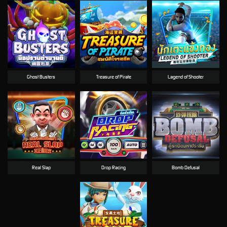
Ghost Busters
Treasure of Pirate
Lagend of Shooter
Real Slap
Drop Racing
Bomb Defusal