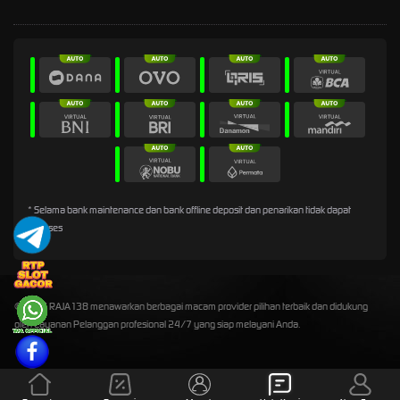
* Selama bank maintenance dan bank offline deposit dan penarikan tidak dapat
diproses
©2026 RAJA138 menawarkan berbagai macam provider pilihan terbaik dan didukung
oleh Layanan Pelanggan profesional 24/7 yang siap melayani Anda.