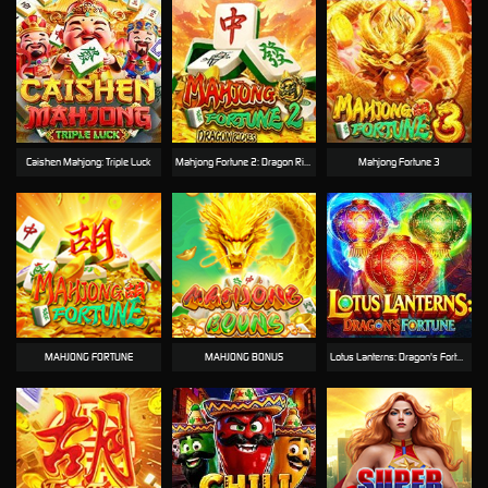
Caishen Mahjong: Triple Luck
Mahjong Fortune 2: Dragon Riches
Mahjong Fortune 3
MAHJONG FORTUNE
MAHJONG BONUS
Lotus Lanterns: Dragon's Fortune