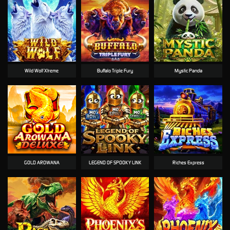
Wild Wolf Xtreme
Buffalo Triple Fury
Mystic Panda
GOLD AROWANA
LEGEND OF SPOOKY LINK
Riches Express