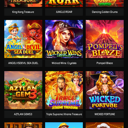
King Kong Treasure
JUNGLE ROAR
Dancing Golden Drums
ANGELVSDEVIL SEA DUEL
Wicked Wins: Crystals
Pompeil Blaze
AZTLAN GEMS3
Triple Supreme Xtreme Treasure
WICKED FORTUNE