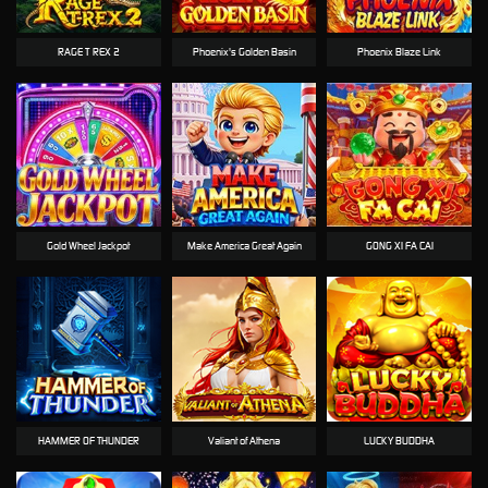
RAGE T-REX 2
Phoenix's Golden Basin
Phoenix Blaze Link
Gold Wheel Jackpot
Make America Great Again
GONG XI FA CAI
HAMMER OF THUNDER
Valiant of Athena
LUCKY BUDDHA