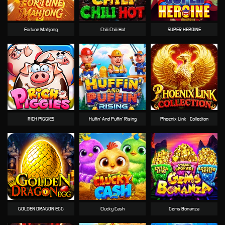
Fortune Mahjong
Chili Chili Hot
SUPER HEROINE
RICH PIGGIES
Huffin’ And Puffin’ Rising
Phoenix Link - Collection
GOLDEN DRAGON EGG
Clucky Cash
Gems Bonanza