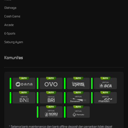
Olahraga
Crash Game
Arcade
E-Sports
Sabung Ayam
Komunitas
* Selama bank maintenance dan bank offline deposit dan penarikan tidak dapat