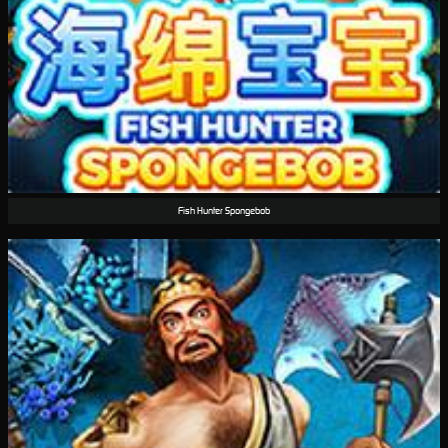
Fish Hunter Spongebob