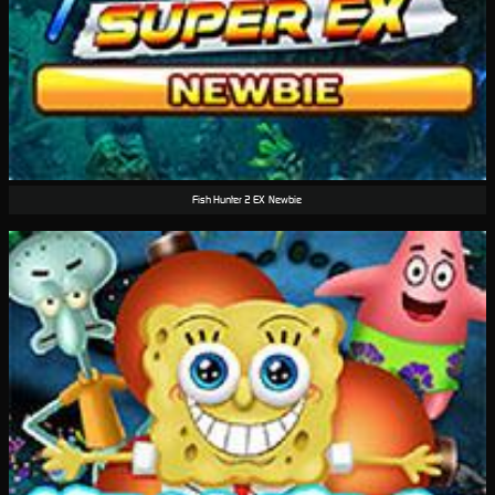
Fish Hunter 2 EX-Newbie