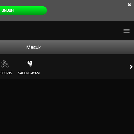
×
UNDUH
Masuk
-SPORTS
SABUNG AYAM