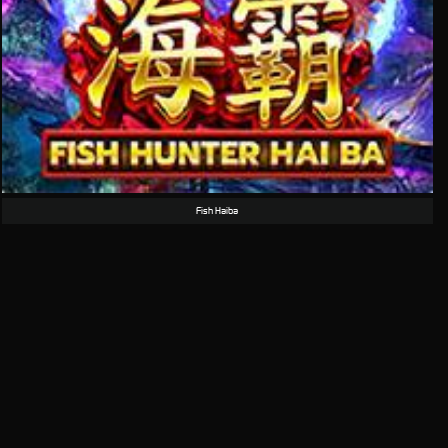
Fish Haiba