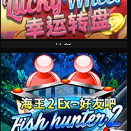
Lucky Wheel