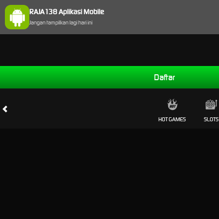
RAJA138 Aplikasi Mobile
Jangan tampilkan lagi hari ini
Daftar
HOT GAMES
SLOTS