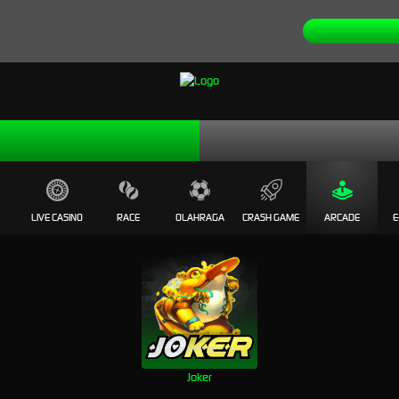
LIVE CASINO
RACE
OLAHRAGA
CRASH GAME
ARCADE
E
Joker