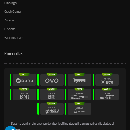
Olahraga
Crash Game
Arcade
E-Sports
Sabung Ayam
Komunitas
* Selama bank maintenance dan bank offline deposit dan penarikan tidak dapat
diproses